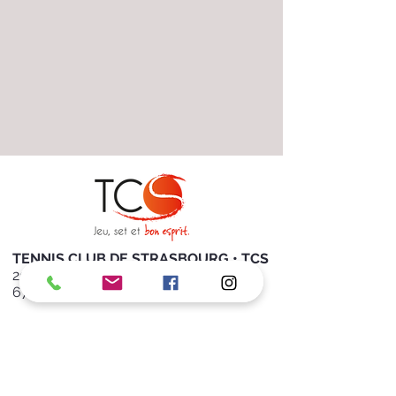
TENNIS CLUB DE STRASBOURG • TCS
20 rue Pierre de Coubertin
67000 STRASBOURG
Tél :
+
33 (0)3 88 35 29 23
E-mail :
accueil@tcstrasbourg.com