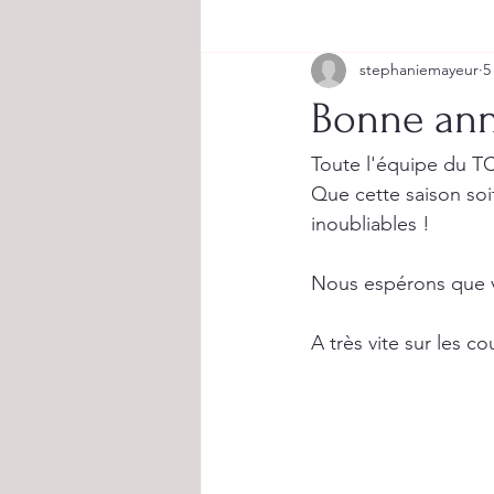
stephaniemayeur
5
Bonne ann
Toute l'équipe du TC
Que cette saison soit
inoubliables !
Nous espérons que v
A très vite sur les co