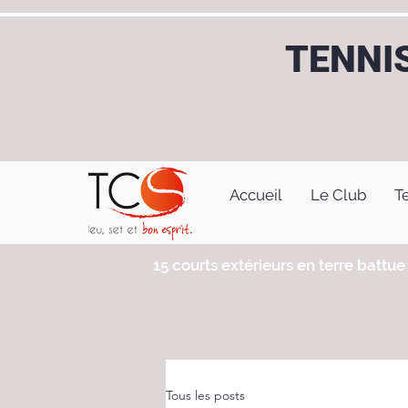
TENNI
Accueil
Le Club
T
15 courts extérieurs en terre battue 
Tous les posts