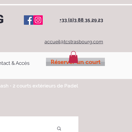
G
+33 (0)3 88 35 29 23
accueil@tcstrasbourg.com
Réserver un court
tact & Accès
uash • 2 courts extérieurs de Padel