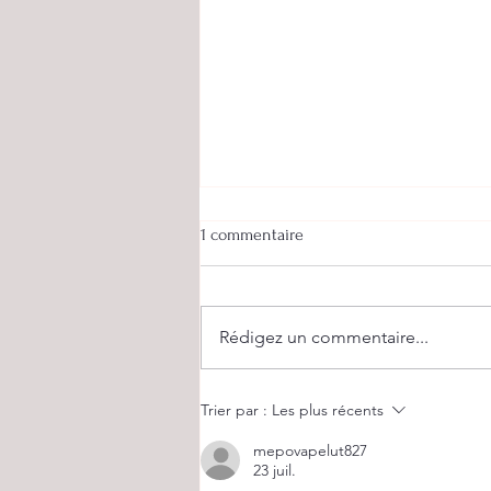
1 commentaire
Rédigez un commentaire...
Champions d'Alsace par équipe !
Trier par :
Les plus récents
mepovapelut827
23 juil.