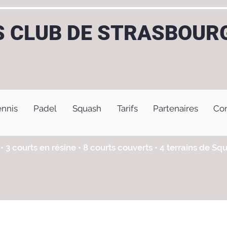
S CLUB DE STRASBOUR
ennis
Padel
Squash
Tarifs
Partenaires
Con
• 3 courts en résine • 8 courts couverts • 4 terrains de Sq